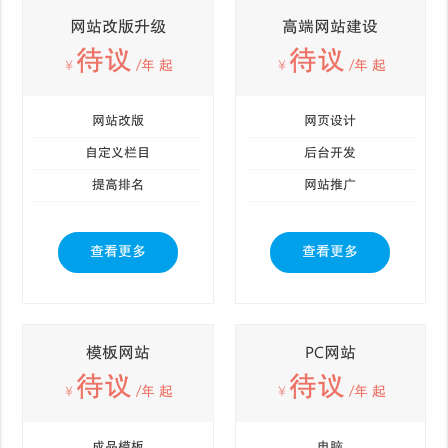
网站改版升级
高端网站建设
待议
待议
￥
/年 起
￥
/年 起
网站改版
网页设计
自定义栏目
后台开发
提高排名
网站推广
查看更多
查看更多
模板网站
PC网站
待议
待议
￥
/年 起
￥
/年 起
成品模板
电脑