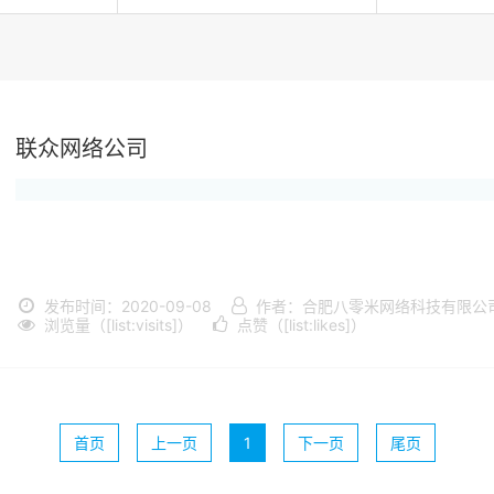
联众网络公司
发布时间：2020-09-08
作者：合肥八零米网络科技有限公
浏览量（[list:visits]）
点赞（[list:likes]）
首页
上一页
1
下一页
尾页