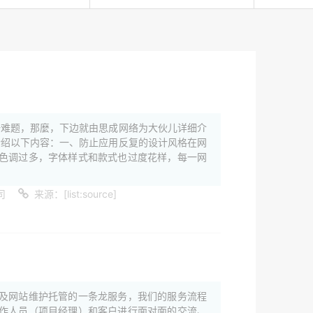
一难题，那麼，下边就由思成网络为大伙儿详细介
介绍以下内容：一、防止应用反复的设计风格在网
色调过多，字体样式和款式也过度花样，每一网
司
来源：[list:source]
及网站维护托管的一条龙服务，我们的服务流程
作人员（项目经理）和客户进行面对面的交流、