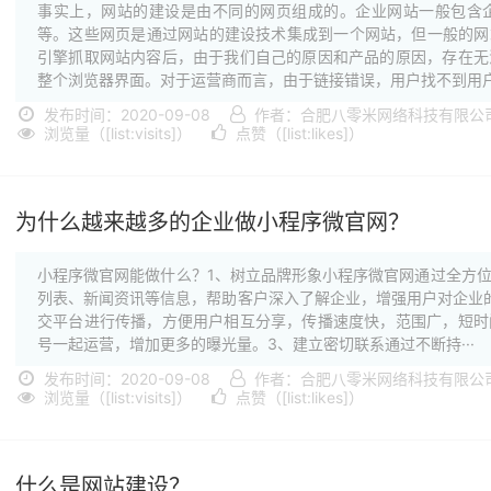
事实上，网站的建设是由不同的网页组成的。企业网站一般包含
等。这些网页是通过网站的建设技术集成到一个网站，但一般的网
引擎抓取网站内容后，由于我们自己的原因和产品的原因，存在无
整个浏览器界面。对于运营商而言，由于链接错误，用户找不到用户·
发布时间：2020-09-08
作者：合肥八零米网络科技有限公
浏览量（[list:visits]）
点赞（[list:likes]）
为什么越来越多的企业做小程序微官网？
小程序微官网能做什么？1、树立品牌形象小程序微官网通过全方
列表、新闻资讯等信息，帮助客户深入了解企业，增强用户对企业
交平台进行传播，方便用户相互分享，传播速度快，范围广，短时
号一起运营，增加更多的曝光量。3、建立密切联系通过不断持···
发布时间：2020-09-08
作者：合肥八零米网络科技有限公
浏览量（[list:visits]）
点赞（[list:likes]）
什么是网站建设？