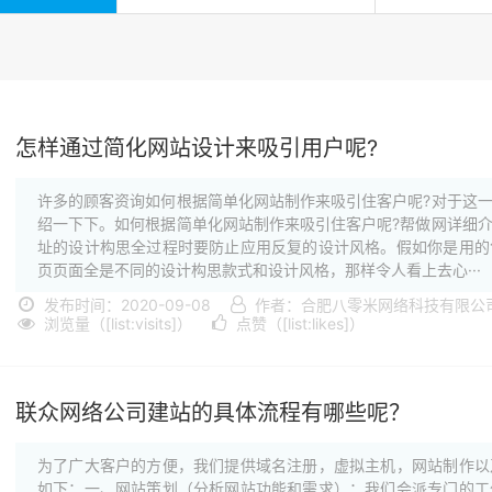
怎样通过简化网站设计来吸引用户呢?
许多的顾客资询如何根据简单化网站制作来吸引住客户呢?对于这
绍一下下。如何根据简单化网站制作来吸引住客户呢?帮做网详细
址的设计构思全过程时要防止应用反复的设计风格。假如你是用的
页页面全是不同的设计构思款式和设计风格，那样令人看上去心···
发布时间：2020-09-08
作者：合肥八零米网络科技有限公
浏览量（[list:visits]）
点赞（[list:likes]）
联众网络公司建站的具体流程有哪些呢？
为了广大客户的方便，我们提供域名注册，虚拟主机，网站制作以
如下：一、网站策划（分析网站功能和需求）：我们会派专门的工