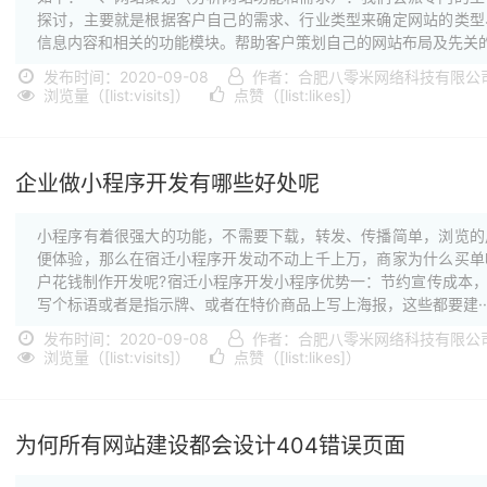
探讨，主要就是根据客户自己的需求、行业类型来确定网站的类型
信息内容和相关的功能模块。帮助客户策划自己的网站布局及先关的·
发布时间：2020-09-08
作者：合肥八零米网络科技有限公
浏览量（[list:visits]）
点赞（[list:likes]）
企业做小程序开发有哪些好处呢
小程序有着很强大的功能，不需要下载，转发、传播简单，浏览的
便体验，那么在宿迁小程序开发动不动上千上万，商家为什么买单
户花钱制作开发呢?宿迁小程序开发小程序优势一：节约宣传成本
写个标语或者是指示牌、或者在特价商品上写上海报，这些都要建··
发布时间：2020-09-08
作者：合肥八零米网络科技有限公
浏览量（[list:visits]）
点赞（[list:likes]）
为何所有网站建设都会设计404错误页面